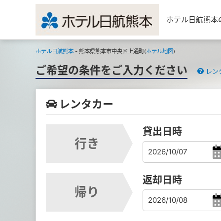
ホテル日航熊本
ホテル日航熊本
- 熊本県熊本市中央区上通町(
ホテル地図
)
ご希望の条件をご入力ください
レン
レンタカー
貸出日時
行き
返却日時
帰り