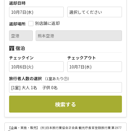
返却日時
10月7日(水)
別店舗に返却
返却場所
宿泊
チェックイン
チェックアウト
10月6日(火)
10月7日(水)
旅行者人数の選択
（1室あたり
）
[1室] 大人 1名 子供 0名
検索する
【企画・実施・販売】
(社)日本旅行業協会正会員 観光庁長官登録旅行業 第1977