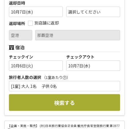
返却日時
10月7日(水)
別店舗に返却
返却場所
宿泊
チェックイン
チェックアウト
10月6日(火)
10月7日(水)
旅行者人数の選択
（1室あたり
）
[1室] 大人 1名 子供 0名
検索する
【企画・実施・販売】
(社)日本旅行業協会正会員 観光庁長官登録旅行業 第1977