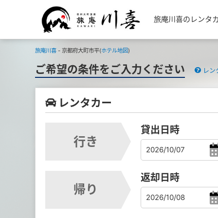
旅庵川喜のレンタ
旅庵川喜
- 京都府大町市平(
ホテル地図
)
ご希望の条件をご入力ください
レン
レンタカー
貸出日時
行き
返却日時
帰り