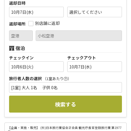
返却日時
10月7日(水)
別店舗に返却
返却場所
宿泊
チェックイン
チェックアウト
10月6日(火)
10月7日(水)
旅行者人数の選択
（1室あたり
）
[1室] 大人 1名 子供 0名
検索する
【企画・実施・販売】
(社)日本旅行業協会正会員 観光庁長官登録旅行業 第1977