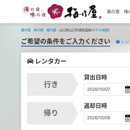
湯の宿 味
湯の宿 味の宿 梅乃屋
- 山口県山口市湯田温泉(
ホテル地図
)
ご希望の条件をご入力ください
レン
レンタカー
貸出日時
行き
返却日時
帰り