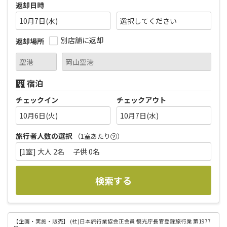
返却日時
10月7日(水)
別店舗に返却
返却場所
宿泊
チェックイン
チェックアウト
10月6日(火)
10月7日(水)
旅行者人数の選択
（1室あたり
）
[1室] 大人 2名 子供 0名
検索する
【企画・実施・販売】
(社)日本旅行業協会正会員 観光庁長官登録旅行業 第1977