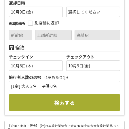
返却日時
10月9日(金)
別店舗に返却
返却場所
宿泊
チェックイン
チェックアウト
10月8日(木)
10月9日(金)
旅行者人数の選択
（1室あたり
）
[1室] 大人 2名 子供 0名
検索する
【企画・実施・販売】
(社)日本旅行業協会正会員 観光庁長官登録旅行業 第1977