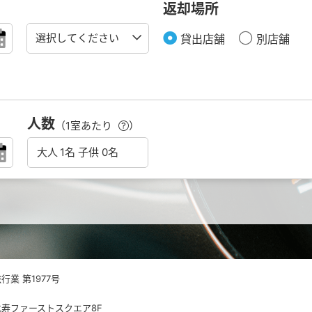
返却場所
貸出店舗
別店舗
人数
（1室あたり
）
業 第1977号
 恵比寿ファーストスクエア8F