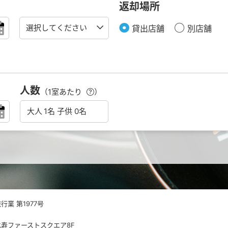
返却場所
貸出店舗
別店舗
人数
（1室あたり
）
業 第1977号
 恵比寿ファーストスクエア8F