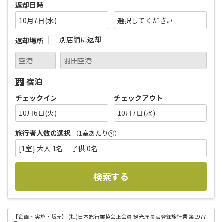
返却日時
10月7日(水)
別店舗に返却
返却場所
宿泊
チェックイン
チェックアウト
10月6日(火)
10月7日(水)
旅行者人数の選択
（1室あたり
）
[1室] 大人 1名 子供 0名
検索する
【企画・実施・販売】
(社)日本旅行業協会正会員 観光庁長官登録旅行業 第1977