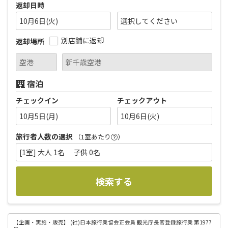
返却日時
10月6日(火)
別店舗に返却
返却場所
宿泊
チェックイン
チェックアウト
10月5日(月)
10月6日(火)
旅行者人数の選択
（1室あたり
）
[1室] 大人 1名 子供 0名
検索する
【企画・実施・販売】
(社)日本旅行業協会正会員 観光庁長官登録旅行業 第1977