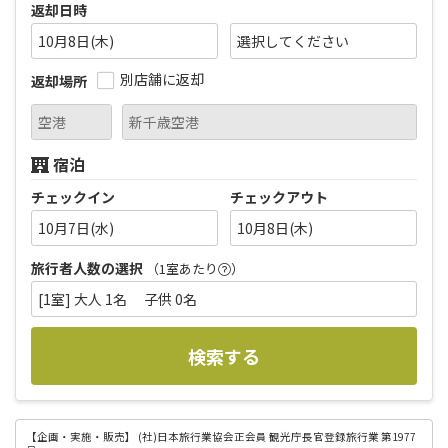
返却日時
10月8日(木)
別店舗に返却
返却場所
宿泊
チェックイン
チェックアウト
10月7日(水)
10月8日(木)
旅行者人数の選択
（1室あたり
）
[1室] 大人 1名 子供 0名
検索する
【企画・実施・販売】
(社)日本旅行業協会正会員 観光庁長官登録旅行業 第1977