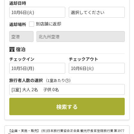
返却日時
10月6日(火)
別店舗に返却
返却場所
宿泊
チェックイン
チェックアウト
10月5日(月)
10月6日(火)
旅行者人数の選択
（1室あたり
）
[1室] 大人 2名 子供 0名
検索する
【企画・実施・販売】
(社)日本旅行業協会正会員 観光庁長官登録旅行業 第1977