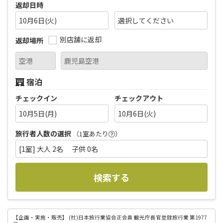
返却日時
10月6日(火)
別店舗に返却
返却場所
宿泊
チェックイン
チェックアウト
10月5日(月)
10月6日(火)
旅行者人数の選択
（1室あたり
）
[1室] 大人 2名 子供 0名
検索する
【企画・実施・販売】
(社)日本旅行業協会正会員 観光庁長官登録旅行業 第1977