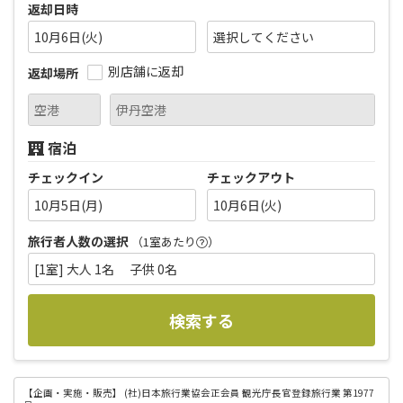
返却日時
10月6日(火)
別店舗に返却
返却場所
宿泊
チェックイン
チェックアウト
10月5日(月)
10月6日(火)
旅行者人数の選択
（1室あたり
）
[1室] 大人 1名 子供 0名
検索する
【企画・実施・販売】
(社)日本旅行業協会正会員 観光庁長官登録旅行業 第1977