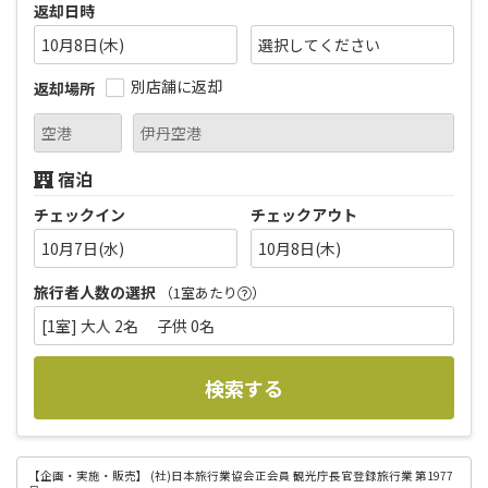
返却日時
10月8日(木)
別店舗に返却
返却場所
宿泊
チェックイン
チェックアウト
10月7日(水)
10月8日(木)
旅行者人数の選択
（1室あたり
）
[1室] 大人 2名 子供 0名
検索する
【企画・実施・販売】
(社)日本旅行業協会正会員 観光庁長官登録旅行業 第1977