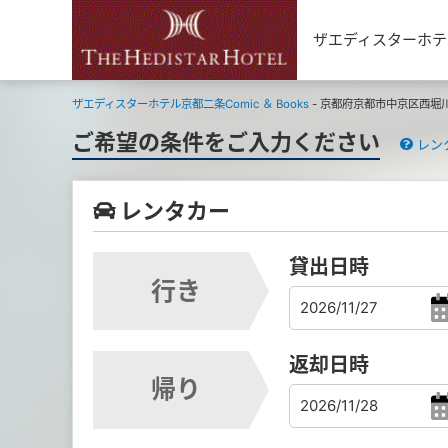
ザエディスターホテル
ザエディスターホテル京都二条Comic ＆ Books
- 京都府京都市中京区西堀
ご希望の条件をご入力ください
レン
レンタカー
貸出日時
行き
返却日時
帰り