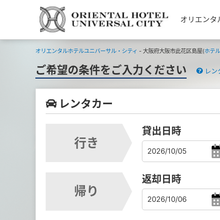
オリエンタ
オリエンタルホテルユニバーサル・シティ
- 大阪府大阪市此花区島屋(
ホテ
ご希望の条件をご入力ください
レン
レンタカー
貸出日時
行き
返却日時
帰り