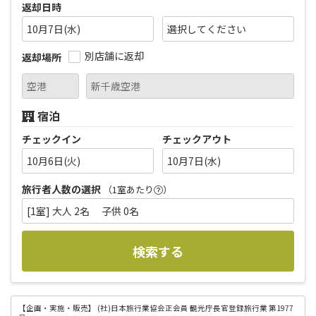
返却日時
10月7日(水)
別店舗に返却
返却場所
宿泊
チェックイン
チェックアウト
10月6日(火)
10月7日(水)
旅行者人数の選択
（1室あたり
）
[1室] 大人 2名 子供 0名
検索する
【企画・実施・販売】
(社)日本旅行業協会正会員 観光庁長官登録旅行業 第1977