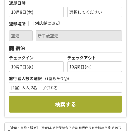
返却日時
10月8日(木)
別店舗に返却
返却場所
宿泊
チェックイン
チェックアウト
10月7日(水)
10月8日(木)
旅行者人数の選択
（1室あたり
）
[1室] 大人 2名 子供 0名
検索する
【企画・実施・販売】
(社)日本旅行業協会正会員 観光庁長官登録旅行業 第1977