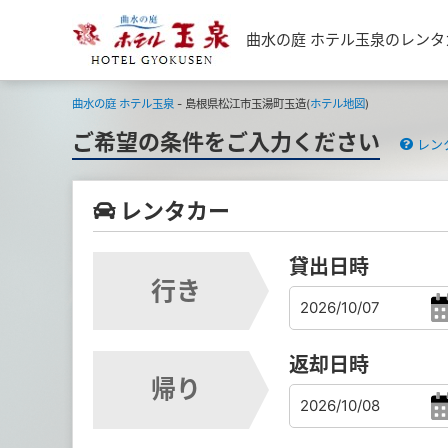
曲水の庭 ホテル玉泉のレン
曲水の庭 ホテル玉泉
- 島根県松江市玉湯町玉造(
ホテル地図
)
ご希望の条件をご入力ください
レン
レンタカー
貸出日時
行き
返却日時
帰り