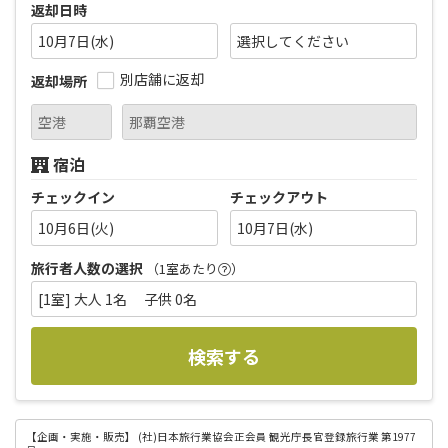
返却日時
10月7日(水)
別店舗に返却
返却場所
宿泊
チェックイン
チェックアウト
10月6日(火)
10月7日(水)
旅行者人数の選択
（1室あたり
）
[1室] 大人 1名 子供 0名
検索する
【企画・実施・販売】
(社)日本旅行業協会正会員 観光庁長官登録旅行業 第1977