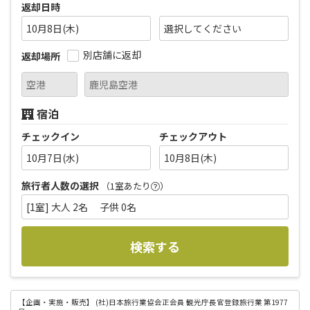
返却日時
10月8日(木)
別店舗に返却
返却場所
宿泊
チェックイン
チェックアウト
10月7日(水)
10月8日(木)
旅行者人数の選択
（1室あたり
）
[1室] 大人 2名 子供 0名
検索する
【企画・実施・販売】
(社)日本旅行業協会正会員 観光庁長官登録旅行業 第1977