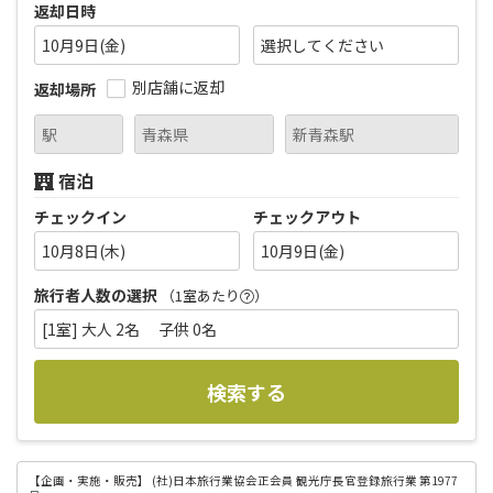
返却日時
10月9日(金)
別店舗に返却
返却場所
宿泊
チェックイン
チェックアウト
10月8日(木)
10月9日(金)
旅行者人数の選択
（1室あたり
）
[1室] 大人 2名 子供 0名
検索する
【企画・実施・販売】
(社)日本旅行業協会正会員 観光庁長官登録旅行業 第1977