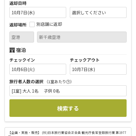
返却日時
10月7日(水)
別店舗に返却
返却場所
宿泊
チェックイン
チェックアウト
10月6日(火)
10月7日(水)
旅行者人数の選択
（1室あたり
）
[1室] 大人 1名 子供 0名
検索する
【企画・実施・販売】
(社)日本旅行業協会正会員 観光庁長官登録旅行業 第1977