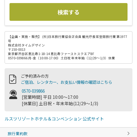
検索する
【企画・実施・販売】
(社)日本旅行業協会正会員 観光庁長官登録旅行業 第1977
号
株式会社タイムデザイン
〒150-0013
東京都渋谷区恵比寿1-18-14 恵比寿ファーストスクエア8F
0570-039866 月-金（10:00-17:00）土日祝 年末年始（12/29～1/3）休業
ご予約済みの方
ご宿泊、レンタカー、お支払い情報の確認はこちら
0570-039866
[営業時間] 平日 10:00～17:00
[休業日] 土日祝・年末年始(12/29～1/3)
ルスツリゾートホテル＆コンベンション 公式サイト
旅行業約款