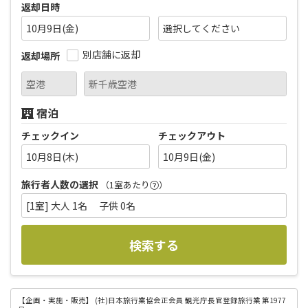
返却日時
10月9日(金)
別店舗に返却
返却場所
宿泊
チェックイン
チェックアウト
10月8日(木)
10月9日(金)
旅行者人数の選択
（1室あたり
）
[1室] 大人 1名 子供 0名
検索する
【企画・実施・販売】
(社)日本旅行業協会正会員 観光庁長官登録旅行業 第1977