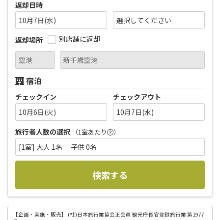
返却日時
10月7日(水)
別店舗に返却
返却場所
宿泊
チェックイン
チェックアウト
10月6日(火)
10月7日(水)
旅行者人数の選択
（1室あたり
）
[1室] 大人 1名 子供 0名
検索する
【企画・実施・販売】
(社)日本旅行業協会正会員 観光庁長官登録旅行業 第1977