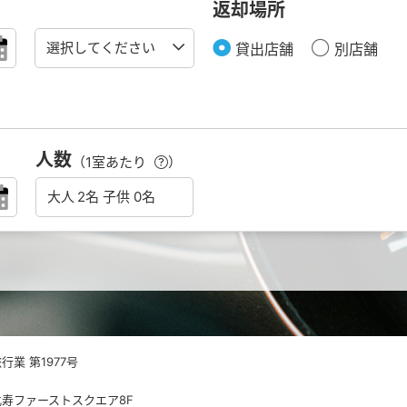
返却場所
貸出店舗
別店舗
人数
（1室あたり
）
業 第1977号
 恵比寿ファーストスクエア8F