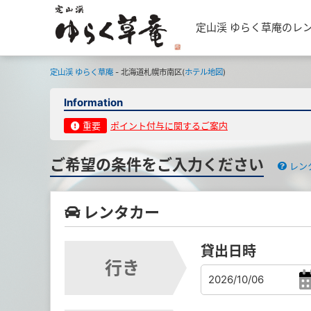
定山渓 ゆらく草庵のレ
定山渓 ゆらく草庵
- 北海道札幌市南区(
ホテル地図
)
Information
重要
ポイント付与に関するご案内
ご希望の条件をご入力ください
レン
レンタカー
貸出日時
行き