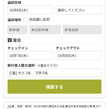
返却日時
10月8日(木)
別店舗に返却
返却場所
宿泊
チェックイン
チェックアウト
10月7日(水)
10月8日(木)
旅行者人数の選択
（1室あたり
）
[1室] 大人 2名 子供 0名
検索する
【企画・実施・販売】
(社)日本旅行業協会正会員 観光庁長官登録旅行業 第1977