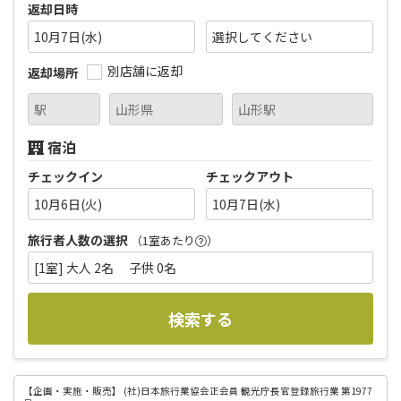
返却日時
10月7日(水)
別店舗に返却
返却場所
宿泊
チェックイン
チェックアウト
10月6日(火)
10月7日(水)
旅行者人数の選択
（1室あたり
）
[1室] 大人 2名 子供 0名
検索する
【企画・実施・販売】
(社)日本旅行業協会正会員 観光庁長官登録旅行業 第1977