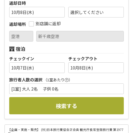
返却日時
10月8日(木)
別店舗に返却
返却場所
宿泊
チェックイン
チェックアウト
10月7日(水)
10月8日(木)
旅行者人数の選択
（1室あたり
）
[1室] 大人 2名 子供 0名
検索する
【企画・実施・販売】
(社)日本旅行業協会正会員 観光庁長官登録旅行業 第1977