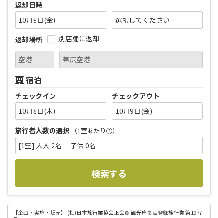
返却日時
10月9日(金)
別店舗に返却
返却場所
宿泊
チェックイン
チェックアウト
10月8日(木)
10月9日(金)
旅行者人数の選択
（1室あたり
）
[1室] 大人 2名 子供 0名
検索する
【企画・実施・販売】
(社)日本旅行業協会正会員 観光庁長官登録旅行業 第1977