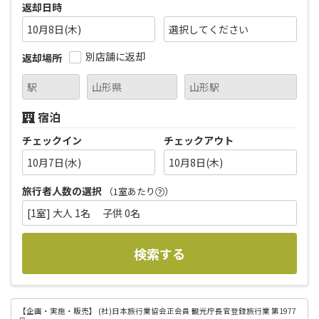
返却日時
10月8日(木)
別店舗に返却
返却場所
宿泊
チェックイン
チェックアウト
10月7日(水)
10月8日(木)
旅行者人数の選択
（1室あたり
）
[1室] 大人 1名 子供 0名
検索する
【企画・実施・販売】
(社)日本旅行業協会正会員 観光庁長官登録旅行業 第1977