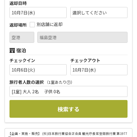
返却日時
10月7日(水)
別店舗に返却
返却場所
宿泊
チェックイン
チェックアウト
10月6日(火)
10月7日(水)
旅行者人数の選択
（1室あたり
）
[1室] 大人 2名 子供 0名
検索する
【企画・実施・販売】
(社)日本旅行業協会正会員 観光庁長官登録旅行業 第1977