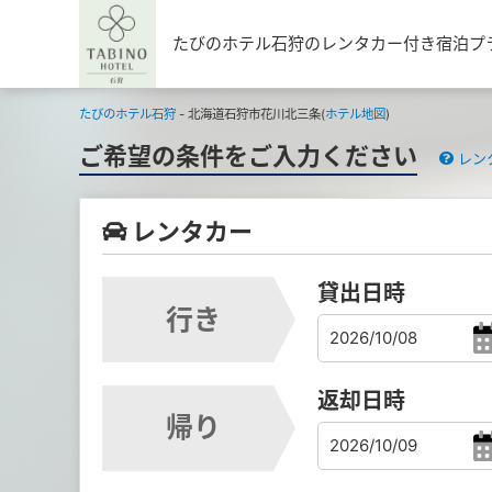
たびのホテル石狩のレンタカー付き宿泊プ
たびのホテル石狩
- 北海道石狩市花川北三条(
ホテル地図
)
ご希望の条件をご入力ください
レン
レンタカー
貸出日時
行き
返却日時
帰り