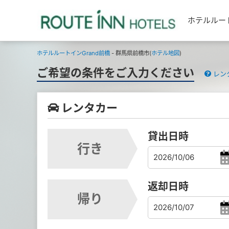
ホテルルー
ホテルルートインGrand前橋
- 群馬県前橋市(
ホテル地図
)
ご希望の条件をご入力ください
レン
レンタカー
貸出日時
行き
返却日時
帰り