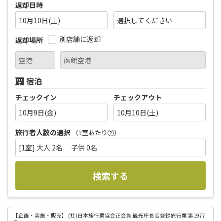
返却日時
10月10日(土)
別店舗に返却
返却場所
宿泊
チェックイン
チェックアウト
10月9日(金)
10月10日(土)
旅行者人数の選択
（1室あたり
）
[1室] 大人 2名 子供 0名
検索する
【企画・実施・販売】
(社)日本旅行業協会正会員 観光庁長官登録旅行業 第1977