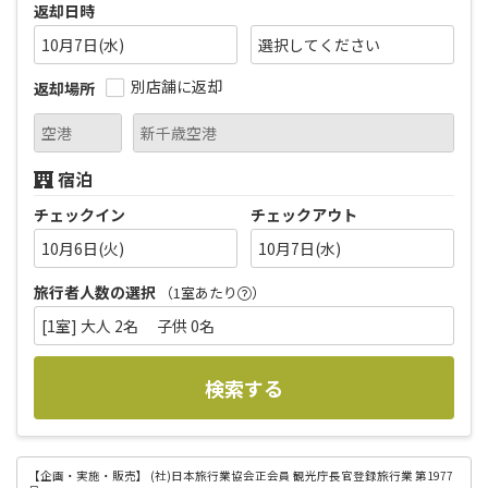
返却日時
10月7日(水)
別店舗に返却
返却場所
宿泊
チェックイン
チェックアウト
10月6日(火)
10月7日(水)
旅行者人数の選択
（1室あたり
）
[1室] 大人 2名 子供 0名
検索する
【企画・実施・販売】
(社)日本旅行業協会正会員 観光庁長官登録旅行業 第1977