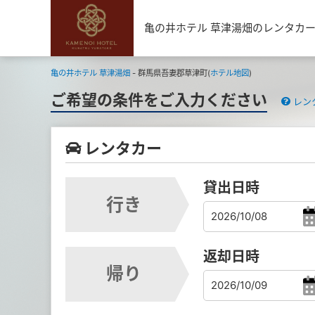
亀の井ホテル 草津湯畑のレンタカ
亀の井ホテル 草津湯畑
- 群馬県吾妻郡草津町(
ホテル地図
)
ご希望の条件をご入力ください
レン
レンタカー
貸出日時
行き
返却日時
帰り