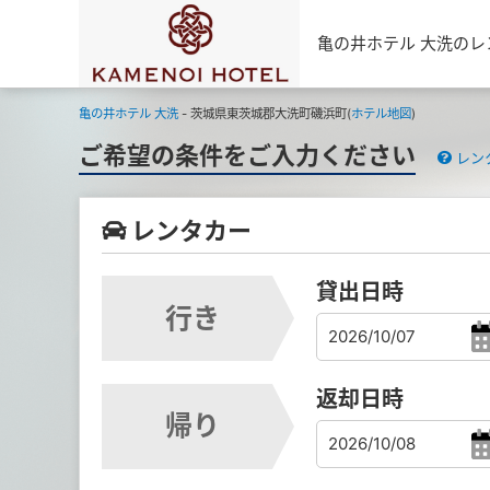
亀の井ホテル 大洗の
亀の井ホテル 大洗
- 茨城県東茨城郡大洗町磯浜町(
ホテル地図
)
ご希望の条件をご入力ください
レン
レンタカー
貸出日時
行き
返却日時
帰り