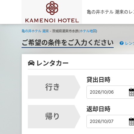
亀の井ホテル 潮来の
亀の井ホテル 潮来
- 茨城県潮来市水原(
ホテル地図
)
ご希望の条件をご入力ください
レン
レンタカー
貸出日時
行き
返却日時
帰り