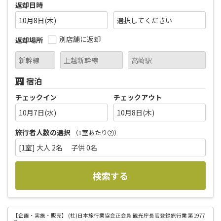
返却日時
10月8日(木)
別店舗に返却
返却場所
宿泊
チェックイン
チェックアウト
10月7日(水)
10月8日(木)
旅行者人数の選択
（1室あたり
）
[1室] 大人 2名 子供 0名
検索する
【企画・実施・販売】
(社)日本旅行業協会正会員 観光庁長官登録旅行業 第1977