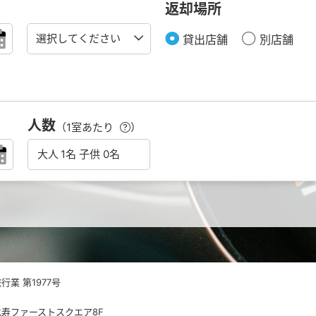
返却場所
貸出店舗
別店舗
人数
（1室あたり
）
業 第1977号
 恵比寿ファーストスクエア8F