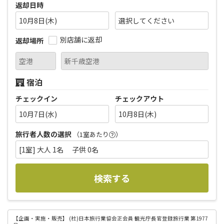
返却日時
10月8日(木)
別店舗に返却
返却場所
宿泊
チェックイン
チェックアウト
10月7日(水)
10月8日(木)
旅行者人数の選択
（1室あたり
）
[1室] 大人 1名 子供 0名
検索する
【企画・実施・販売】
(社)日本旅行業協会正会員 観光庁長官登録旅行業 第1977