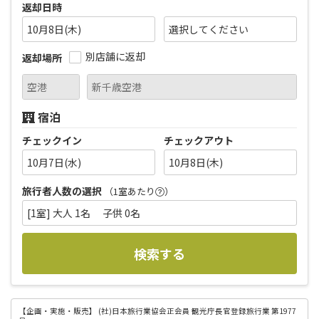
返却日時
10月8日(木)
別店舗に返却
返却場所
宿泊
チェックイン
チェックアウト
10月7日(水)
10月8日(木)
旅行者人数の選択
（1室あたり
）
[1室] 大人 1名 子供 0名
検索する
【企画・実施・販売】
(社)日本旅行業協会正会員 観光庁長官登録旅行業 第1977