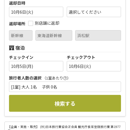
返却日時
10月6日(火)
別店舗に返却
返却場所
宿泊
チェックイン
チェックアウト
10月5日(月)
10月6日(火)
旅行者人数の選択
（1室あたり
）
[1室] 大人 1名 子供 0名
検索する
【企画・実施・販売】
(社)日本旅行業協会正会員 観光庁長官登録旅行業 第1977