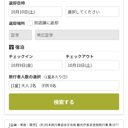
返却日時
10月10日(土)
別店舗に返却
返却場所
宿泊
チェックイン
チェックアウト
10月9日(金)
10月10日(土)
旅行者人数の選択
（1室あたり
）
[1室] 大人 2名 子供 0名
検索する
【企画・実施・販売】
(社)日本旅行業協会正会員 観光庁長官登録旅行業 第1977