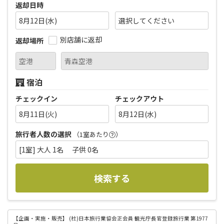
返却日時
8月12日(水)
別店舗に返却
返却場所
宿泊
チェックイン
チェックアウト
8月11日(火)
8月12日(水)
旅行者人数の選択
（1室あたり
）
[1室] 大人 1名 子供 0名
検索する
【企画・実施・販売】
(社)日本旅行業協会正会員 観光庁長官登録旅行業 第1977